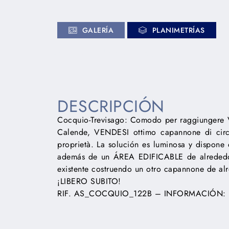
GALERÍA
PLANIMETRÍAS
Lorem ipsum dolor sit amet, consectetur adipiscin
DESCRIPCIÓN
Cocquio-Trevisago: Comodo per raggiungere Var
Calende, VENDESI ottimo capannone di cir
proprietà. La solución es luminosa y dispone 
además de un ÁREA EDIFICABLE de alrededo
existente costruendo un otro capannone de a
¡LIBERO SUBITO!
RIF. AS_COCQUIO_122B – INFORMACIÓN: 