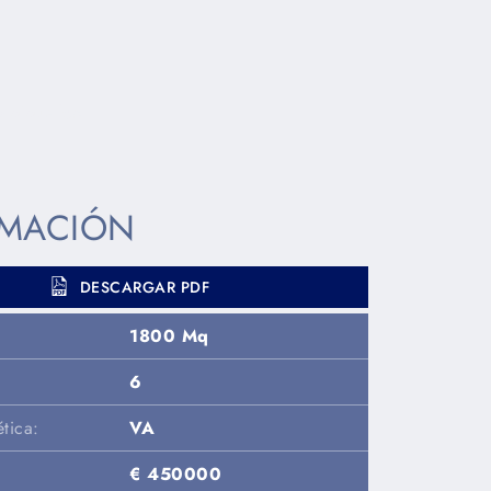
dapibus leo.
RMACIÓN
DESCARGAR PDF
1800 Mq
6
tica:
VA
€ 450000