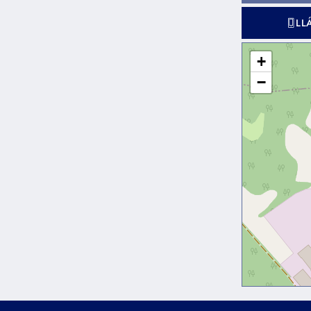
LL
+
−