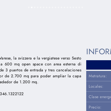
g elit. Ut elit tellus, luctus nec ullamcorper mattis, pulvinar 
INFO
ese, la svizzera e la vergiatese verso Sesto
ca 600 mq open space con area esterna di
de 3 puertos de entrada y tres cancelaciones
r de 2.700 mq para poder ampliar la capa
Metratura:
lrededor de 1.200 mq.
Locales:
346.1322122
Clase energé
Precio: