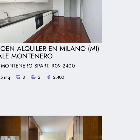
SOEN ALQUILER EN MILANO (MI)
ALE MONTENERO
: MONTENERO SPART. R09 2400
85 mq
3
2
2.400