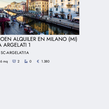
SOEN ALQUILER EN MILANO (MI)
A ARGELATI 1
: SC-ARGELATI1A
56 mq
2
0
1.380