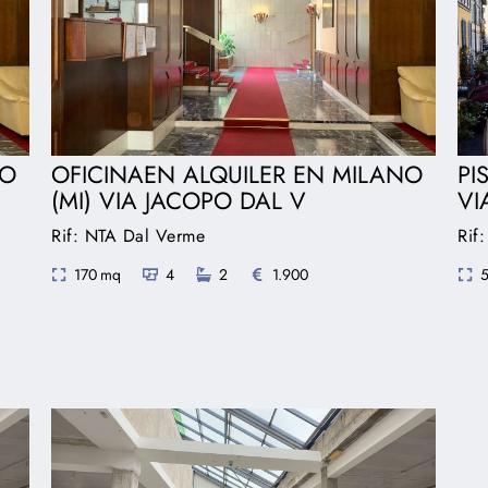
NO
OFICINAEN ALQUILER EN MILANO
PI
(MI) VIA JACOPO DAL V
VI
Rif: NTA Dal Verme
Rif
170 mq
4
2
1.900