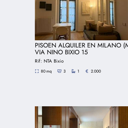
PISOEN ALQUILER EN MILANO (M
VIA NINO BIXIO 15
Rif: NTA Bixio
80 mq
3
1
2.000