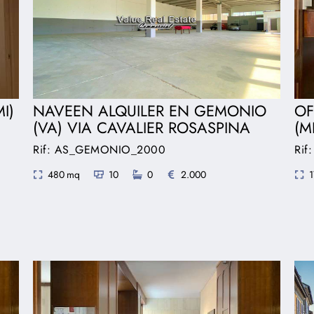
I)
NAVEEN ALQUILER EN GEMONIO
OF
(VA) VIA CAVALIER ROSASPINA
(M
Rif: AS_GEMONIO_2000
Rif
480 mq
10
0
2.000