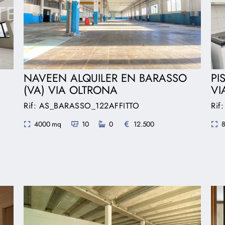
NAVEEN ALQUILER EN BARASSO
PI
(VA) VIA OLTRONA
VI
Rif: AS_BARASSO_122AFFITTO
Rif
4000 mq
10
0
12.500