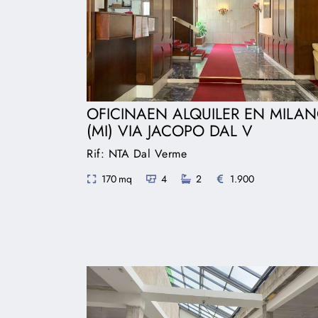
OFICINAEN ALQUILER EN MILA
(MI) VIA JACOPO DAL V
Rif: NTA Dal Verme
170 mq
4
2
1.900