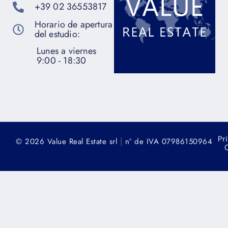
+39 02 36553817
Horario de apertura
del estudio:
Lunes a viernes
9:00 - 18:30
Pr
|
© 2026 Value Real Estate srl
n° de IVA 07986150964
C