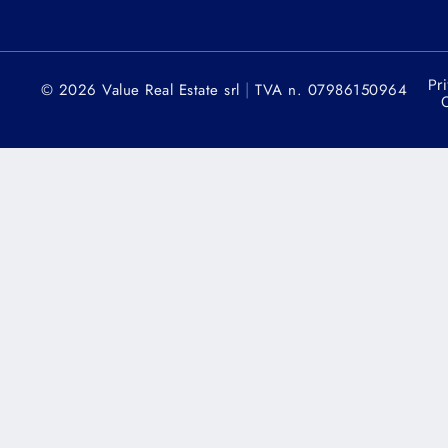
Pri
|
© 2026 Value Real Estate srl
TVA n. 07986150964
C