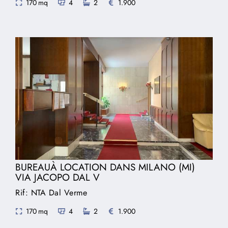
170 mq
4
2
1.900
BUREAUÀ LOCATION DANS MILANO (MI)
VIA JACOPO DAL V
Rif: NTA Dal Verme
170 mq
4
2
1.900