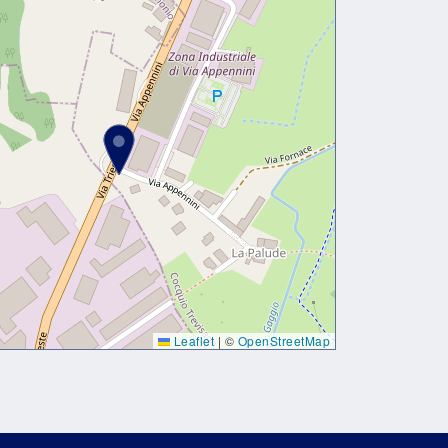
Leaflet
|
©
OpenStreetMap
dapibus leo.