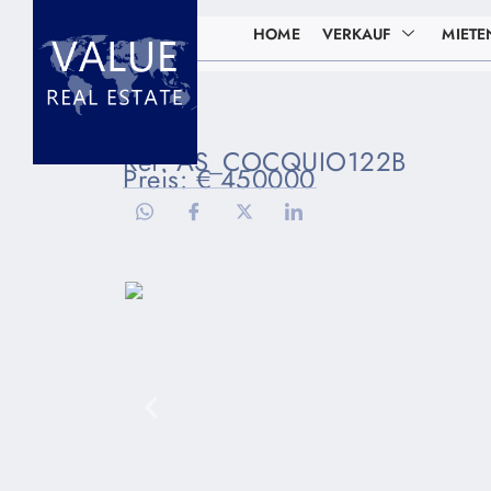
HOME
VERKAUF
MIETE
Ref: AS_COCQUIO122B
Preis: € 450000