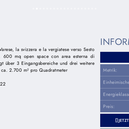
INFOR
ese, la svizzera e la vergiatese verso Sesto
. 600 mq open space con area esterna di
ügt über 3 Eingangsbereiche und drei weitere
n ca. 2.700 m² pro Quadratmeter
Metrik:
Einheimisch
122
Energieklass
Preis:
JETZ