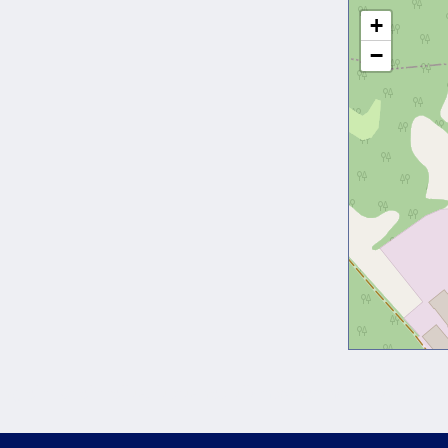
+
−
g elit. Ut elit tellus, luctus nec ullamcorper mattis, pulvinar 