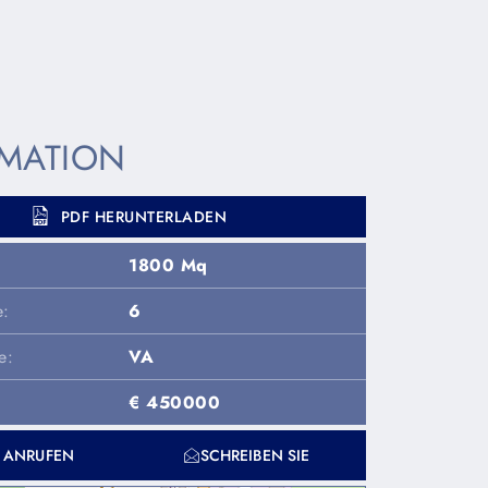
MATION
PDF HERUNTERLADEN
1800 Mq
e:
6
e:
VA
€ 450000
T ANRUFEN
SCHREIBEN SIE