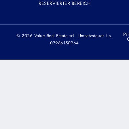
RESERVIERTER BEREICH
Pr
|
© 2026 Value Real Estate srl
Umsatzsteuer
i.n.
C
07986150964