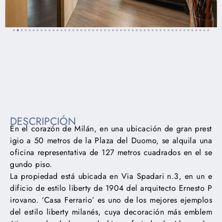
Lorem ipsum dolor sit amet, consectetur adipiscing elit. Ut
elit tellus, luctus nec ullamcorper mattis, pulvinar dapibus
leo.
DESCRIPCIÓN
En el corazón de Milán, en una ubicación de gran prest
igio a 50 metros de la Plaza del Duomo, se alquila una
oficina representativa de 127 metros cuadrados en el se
gundo piso.
La propiedad está ubicada en Via Spadari n.3, en un e
dificio de estilo liberty de 1904 del arquitecto Ernesto P
irovano. ‘Casa Ferrario’ es uno de los mejores ejemplos
del estilo liberty milanés, cuya decoración más emblem