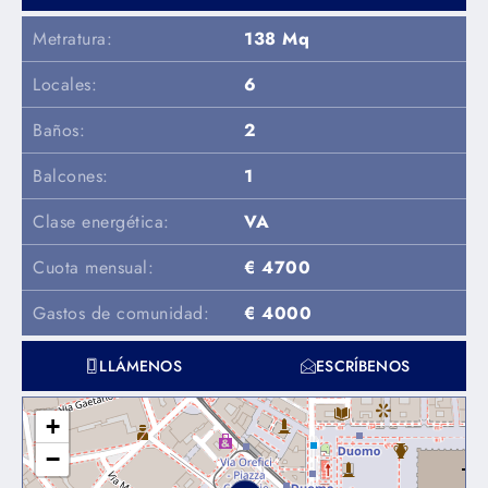
Metratura:
138 Mq
Locales:
6
Baños:
2
Balcones:
1
Clase energética:
VA
Cuota mensual:
€ 4700
Gastos de comunidad:
€ 4000
LLÁMENOS
ESCRÍBENOS
+
−