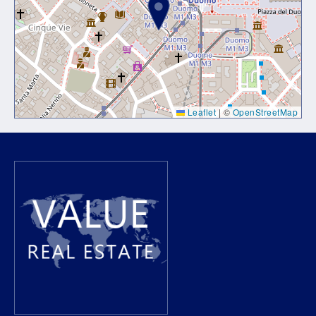
Leaflet
|
©
OpenStreetMap