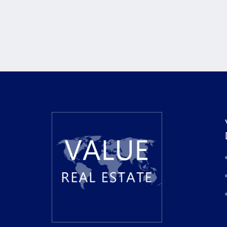
Lorem ipsum dolor sit amet, consectetur adipiscin