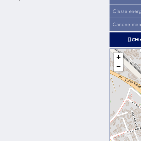
Classe energ
Canone mens
CHI
+
−