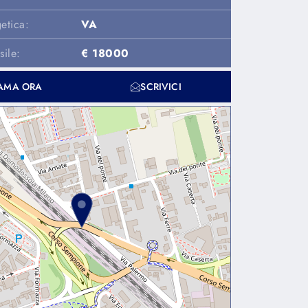
etica:
VA
ile:
€ 18000
AMA ORA
SCRIVICI