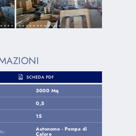
MAZIONI
SCHEDA PDF
3000 Mq
0,5
15
Autonomo - Pompa di
to:
Calore