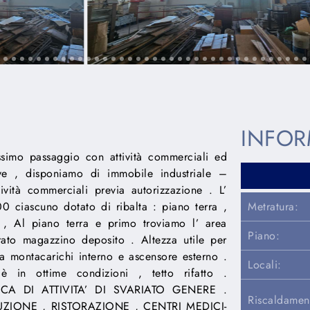
INFOR
ssimo passaggio con attività commerciali ed
ve , disponiamo di immobile industriale –
tività commerciali previa autorizzazione . L’
00 ciascuno dotato di ribalta : piano terra ,
Metratura:
 , Al piano terra e primo troviamo l’ area
Piano:
rato magazzino deposito . Altezza utile per
 montacarichi interno e ascensore esterno .
Locali:
 è in ottime condizioni , tetto rifatto .
A DI ATTIVITA’ DI SVARIATO GENERE .
Riscaldamen
ZIONE , RISTORAZIONE , CENTRI MEDICI-