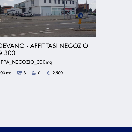
GEVANO - AFFITTASI NEGOZIO
 300
f: PPA_NEGOZIO_300mq
300 mq
3
0
2.500