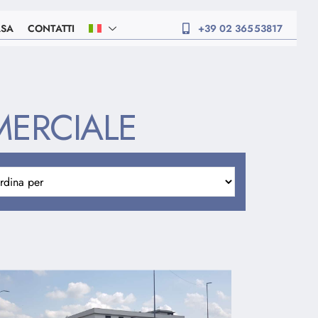
ASA
CONTATTI
+39 02 36553817
MERCIALE