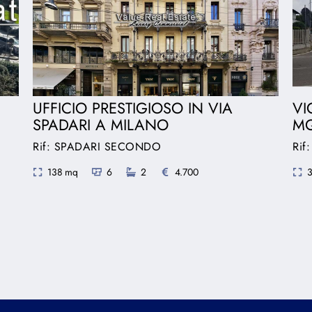
UFFICIO PRESTIGIOSO IN VIA
VI
SPADARI A MILANO
MQ
Rif: SPADARI SECONDO
Ri
138 mq
6
2
4.700