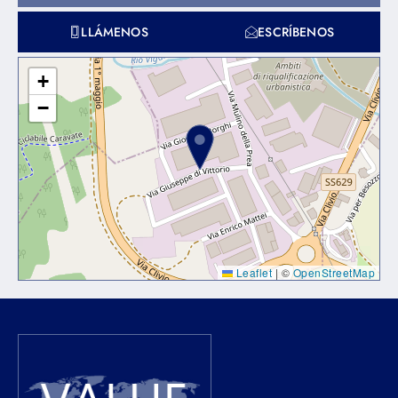
LLÁMENOS
ESCRÍBENOS
+
−
Leaflet
|
©
OpenStreetMap