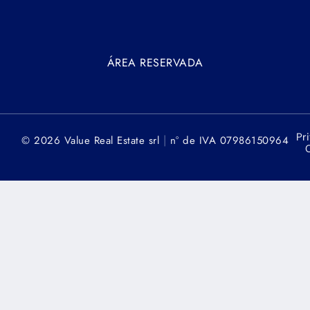
ÁREA RESERVADA
Pr
|
© 2026 Value Real Estate srl
n° de IVA 07986150964
C