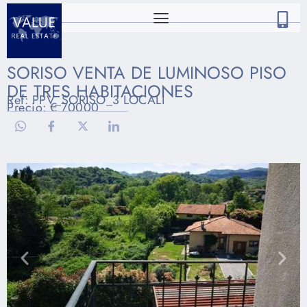
SORISO VENTA DE LUMINOSO PISO
DE TRES HABITACIONES
Ref: PPV_SORISO_3 LOCALI
Precio: € 70000