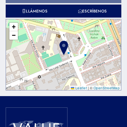
LLÁMENOS
ESCRÍBENOS
+
−
Leaflet
|
©
OpenStreetMap