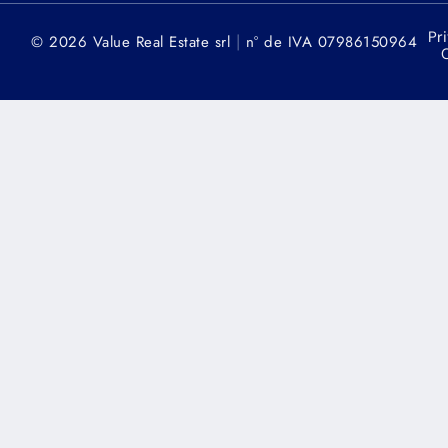
Pr
|
© 2026 Value Real Estate srl
n° de IVA 07986150964
C