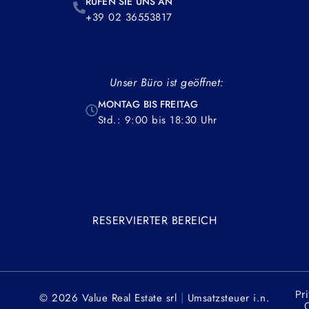
RUFEN SIE UNS AN
+39 02 36553817
Unser Büro ist geöffnet:
MONTAG BIS FREITAG
Std.: 9:00 bis 18:30 Uhr
RESERVIERTER BEREICH
Pr
|
© 2026 Value Real Estate srl
Umsatzsteuer
i.n.
C