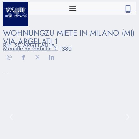
WOHNUNGZU MIETE IN MILANO (MI)
VIA ARGELATI 1
Ref: SC-ARGELATI1A
Monatliche Gebühr: € 1380