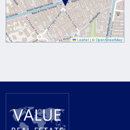
Leaflet
|
©
OpenStreetMap
Lorem ipsum dolor sit amet, consectetur adipiscing elit. Ut
elit tellus, luctus nec ullamcorper mattis, pulvinar dapibus
leo.