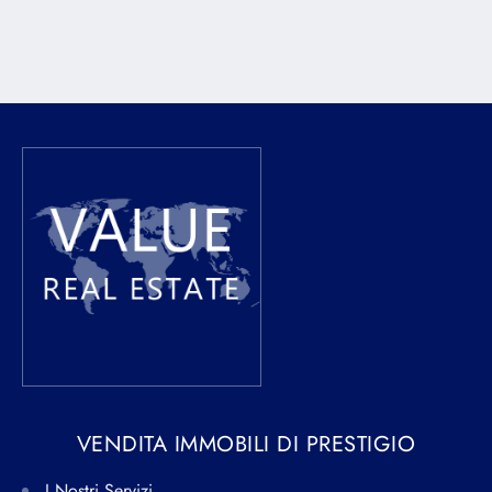
Lorem ipsum dolor sit amet, consectetur adipiscing elit. Ut
elit tellus, luctus nec ullamcorper mattis, pulvinar dapibus
leo.
VENDITA IMMOBILI DI PRESTIGIO
I Nostri Servizi