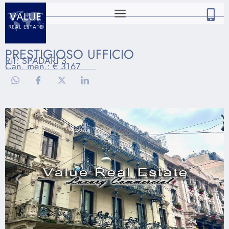
PRESTIGIOSO UFFICIO
Rif: SPADARI 3
Can. men.: € 3167