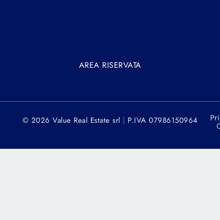
AREA RISERVATA
Pr
|
© 2026 Value Real Estate srl
P.IVA 07986150964
C