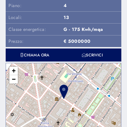
Piano:
4
Locali:
13
Classe energetica:
G - 175 Kwh/mqa
Prezzo:
€ 5000000
CHIAMA ORA
SCRIVICI
+
−