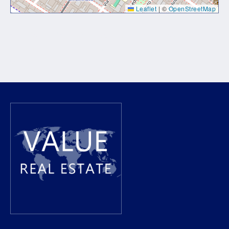
Leaflet
|
©
OpenStreetMap
Lorem ipsum dolor sit amet, consectetur adipiscing elit. Ut
elit tellus, luctus nec ullamcorper mattis, pulvinar dapibus
leo.