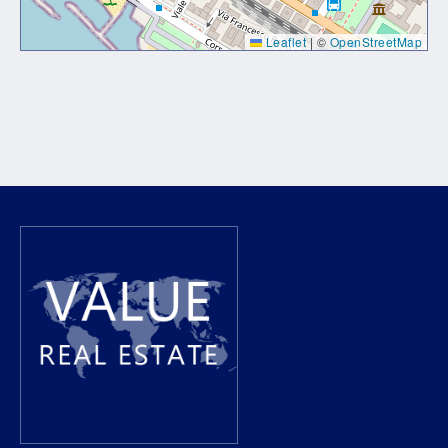
Leaflet
|
©
OpenStreetMap
Lorem ipsum dolor sit amet, consectetur adipiscing elit. Ut
elit tellus, luctus nec ullamcorper mattis, pulvinar dapibus
leo.