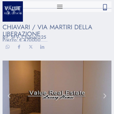
CHIAVARI / VIA MARTIRI DELLA
LIBERAZIONE
Rif: SFV- Chiavari125
Prezzo: € 470000