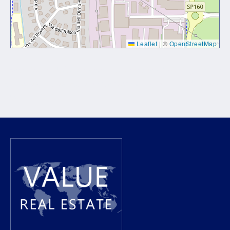
Leaflet
|
©
OpenStreetMap
Lorem ipsum dolor sit amet, consectetur adipiscing elit. Ut
elit tellus, luctus nec ullamcorper mattis, pulvinar dapibus
leo.