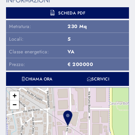
INFORMAZIONI
SCHEDA PDF
Metratura:
230 Mq
Locali:
5
Classe energetica:
VA
Prezzo:
€ 200000
CHIAMA ORA
SCRIVICI
+
−