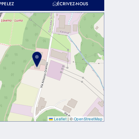
PPELEZ
ÉCRIVEZ-NOUS
Leaflet
|
©
OpenStreetMap
dapibus leo.