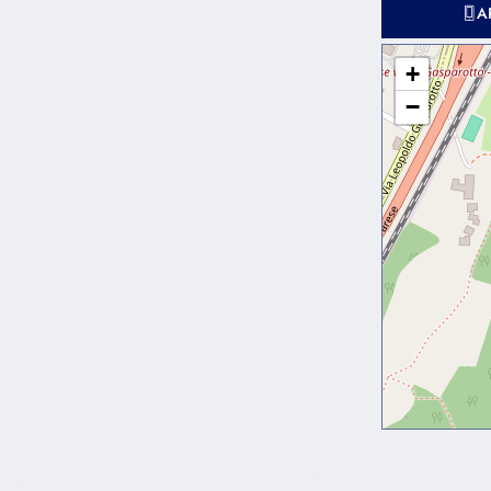
A
+
−
g elit. Ut elit tellus, luctus nec ullamcorper mattis, pulvinar 