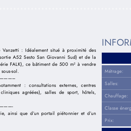
INFOR
nzetti : Idéalement situé à proximité des
a sortie A52 Sesto San Giovanni Sud) et de la
ciérie FALK), ce bâtiment de 500 m² à vendre
 sous-sol.
Métrage:
———–
Salles:
notamment : consultations externes, centres
cliniques agréées), salles de sport, hôtels,
Chauffage:
———-
Classe énerg
ie, ainsi que d’un portail piétonnier et d’un
Prix: