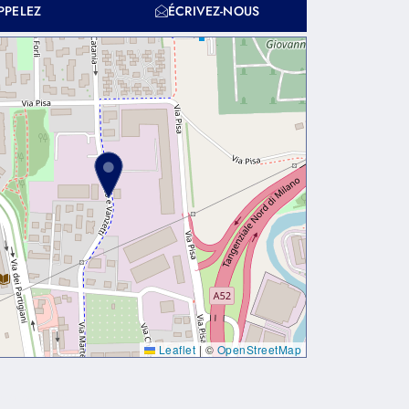
PPELEZ
ÉCRIVEZ-NOUS
Leaflet
|
©
OpenStreetMap
dapibus leo.