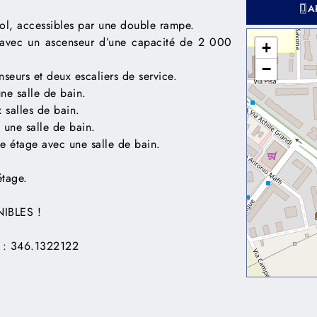
A
ol, accessibles par une double rampe.
avec un ascenseur d’une capacité de 2 000
+
−
seurs et deux escaliers de service.
ne salle de bain.
 salles de bain.
une salle de bain.
 étage avec une salle de bain.
étage.
IBLES !
: 346.1322122
g elit. Ut elit tellus, luctus nec ullamcorper mattis, pulvinar 