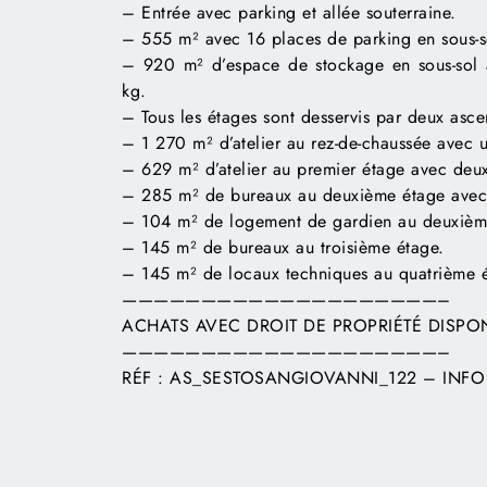
– Entrée avec parking et allée souterraine.
– 555 m² avec 16 places de parking en sous-s
– 920 m² d’espace de stockage en sous-sol 
kg.
– Tous les étages sont desservis par deux ascen
– 1 270 m² d’atelier au rez-de-chaussée avec u
– 629 m² d’atelier au premier étage avec deux
– 285 m² de bureaux au deuxième étage avec 
– 104 m² de logement de gardien au deuxième
– 145 m² de bureaux au troisième étage.
– 145 m² de locaux techniques au quatrième 
————————————————————–
ACHATS AVEC DROIT DE PROPRIÉTÉ DISPON
————————————————————–
RÉF : AS_SESTOSANGIOVANNI_122 – INFO 
Lorem ipsum dolor sit amet, consectetur adipiscin