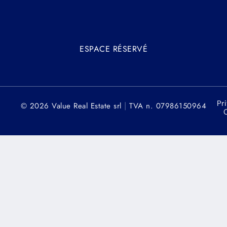
ESPACE RÉSERVÉ
Pri
|
© 2026 Value Real Estate srl
TVA n. 07986150964
C