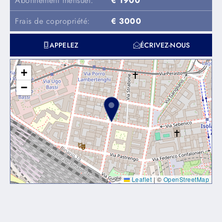
Abonnement mensuel:
€ 1900
Frais de copropriété:
€ 3000
APPELEZ
ÉCRIVEZ-NOUS
+
−
Leaflet
|
©
OpenStreetMap
Lorem ipsum dolor sit amet, consectetur adipiscing elit. Ut
elit tellus, luctus nec ullamcorper mattis, pulvinar dapibus