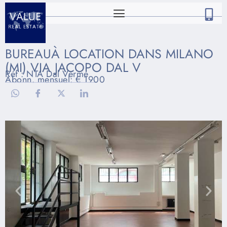
BUREAUÀ LOCATION DANS MILANO
(MI) VIA JACOPO DAL V
Réf : NTA Dal Verme
Abonn. mensuel: € 1900