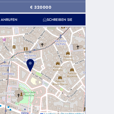
€ 320000
T ANRUFEN
SCHREIBEN SIE
Leaflet
|
©
OpenStreetMap