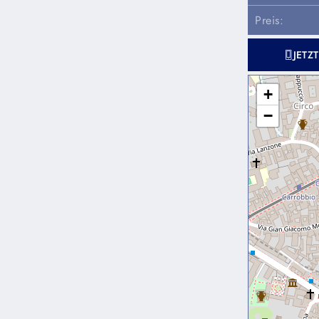
Preis:
JETZ
+
−