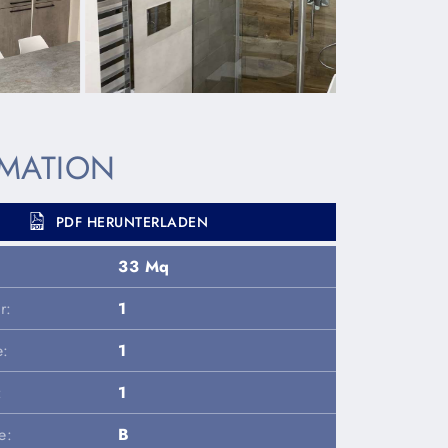
MATION
PDF HERUNTERLADEN
33 Mq
r:
1
e:
1
:
1
e:
B