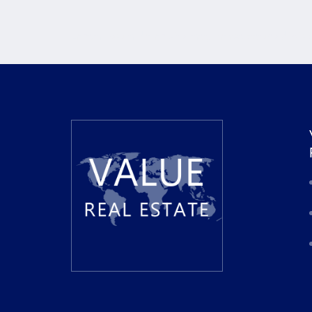
Lorem ipsum dolor sit amet, consectetur adipiscin