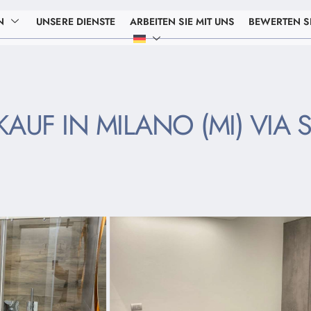
N
UNSERE DIENSTE
ARBEITEN SIE MIT UNS
BEWERTEN SI
F IN MILANO (MI) VIA S