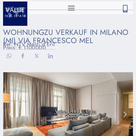
WOHNUNGZU VERKAUF IN MILANO
(MI) VIA FRANCESCO MEL
Ref: NTV Melzi d’Eril
Preis: € 1100000