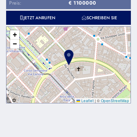
Preis:
€ 1100000
JETZT ANRUFEN
SCHREIBEN SIE
+
−
Leaflet
|
©
OpenStreetMap
Lorem ipsum dolor sit amet, consectetur adipiscing elit. Ut
elit tellus, luctus nec ullamcorper mattis, pulvinar dapibus
leo.