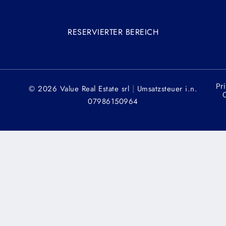
RESERVIERTER BEREICH
Pr
|
© 2026 Value Real Estate srl
Umsatzsteuer
i.n.
C
07986150964