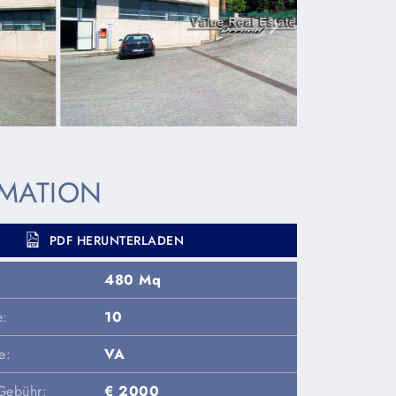
MATION
PDF HERUNTERLADEN
480 Mq
e:
10
e:
VA
Gebühr:
€ 2000