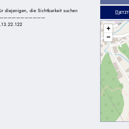
r diejenigen, die Sichtbarkeit suchen
JETZ
———————————
13.22.122
+
−