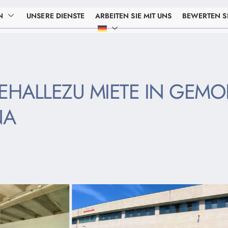
N
UNSERE DIENSTE
ARBEITEN SIE MIT UNS
BEWERTEN SI
EHALLEZU MIETE IN GEMON
NA