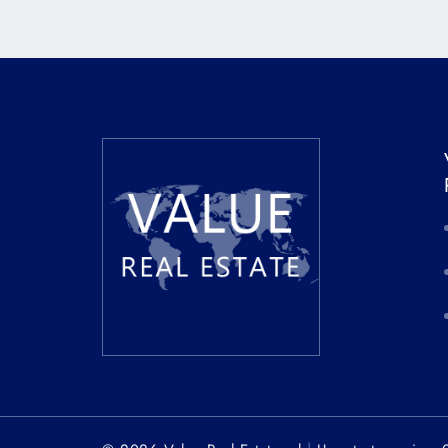
Lorem ipsum dolor sit amet, consectetur adipiscin