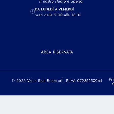
Il nostro studio è aperto:
DA LUNEDÌ A VENERDÌ
orari dalle 9:00 alle 18:30
AREA RISERVATA
Pr
|
© 2026 Value Real Estate srl
P.IVA 07986150964
C