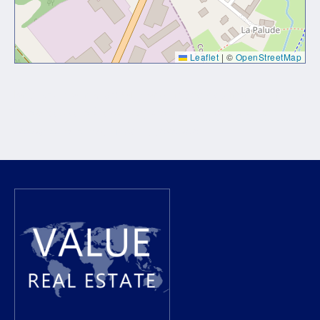
Leaflet
|
©
OpenStreetMap
Проснувшись однажды утром после беспокойного сна,
Грегор Замза обнаружил, что он у себя в постели
превратился в страшное насекомое.