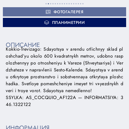
ФОТОГАЛЕРЕЯ
ПЛАНИМЕТРИИ
ОПИСАНИЕ
Kokkio-Trevizago: Sdayotsya v arendu otlichnyy sklad pl
oshchad’yu okolo 600 kvadratnykh metrov, udobno rasp
olozhennyy po otnosheniyu k Vareze (Shveytsariya) i Ver
dzhateze v napravlenii Sesto-Kalende. Sdayotsya v arend
u otkrytoye prostranstvo i sobstvennaya otkrytaya ploshc
hadka. Svetloye pomeshcheniye imeyet tri v»yezdnykh d
veri i troye vorot. Sdayotsya nemedlenno!
SSYLKA: AS_COCQUIO_AF122A — INFORMATSIYA: 3
46.1322122
ИНФОРМАЦИЯ